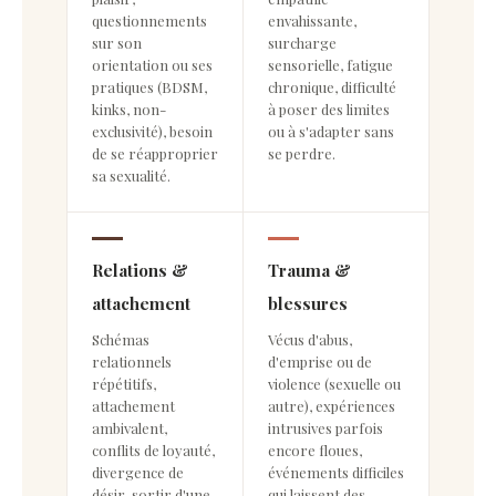
questionnements
envahissante,
sur son
surcharge
orientation ou ses
sensorielle, fatigue
pratiques (BDSM,
chronique, difficulté
kinks, non-
à poser des limites
exclusivité), besoin
ou à s'adapter sans
de se réapproprier
se perdre.
sa sexualité.
Relations &
Trauma &
attachement
blessures
Schémas
Vécus d'abus,
relationnels
d'emprise ou de
répétitifs,
violence (sexuelle ou
attachement
autre), expériences
ambivalent,
intrusives parfois
conflits de loyauté,
encore floues,
divergence de
événements difficiles
désir, sortir d'une
qui laissent des