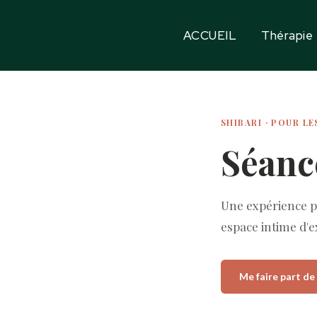
ACCUEIL
Thérapie
SHIBARI · POUR L
Séanc
Une expérience 
espace intime d'ex
Me faire part d