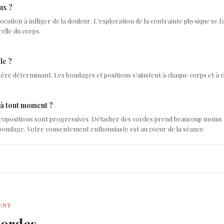
ux ?
vocation à infliger de la douleur. L'exploration de la contrainte physique se f
relle du corps.
le ?
itère déterminant. Les bondages et positions s'ajustent à chaque corps et à c
 à tout moment ?
ropositions sont progressives. Détacher des cordes prend beaucoup moins 
bondage. Votre consentement enthousiaste est au coeur de la séance.
SENT
cordes