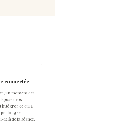
he connectée
nce, un moment est
déposer vos
 intégrer ce qui a
 prolonger
u-delà de la séance.