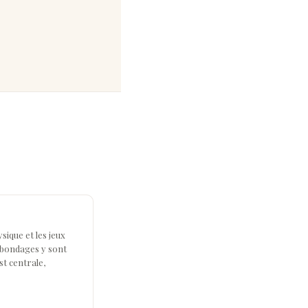
sique et les jeux
s bondages y sont
st centrale,