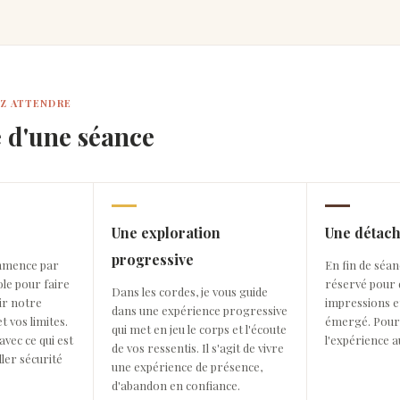
Z ATTENDRE
 d'une séance
Une exploration
Une détac
progressive
mmence par
En fin de séa
le pour faire
réservé pour 
Dans les cordes, je vous guide
ir notre
impressions et
dans une expérience progressive
t vos limites.
émergé. Pour
qui met en jeu le corps et l'écoute
avec ce qui est
l'expérience a
de vos ressentis. Il s'agit de vivre
ller sécurité
une expérience de présence,
d'abandon en confiance.